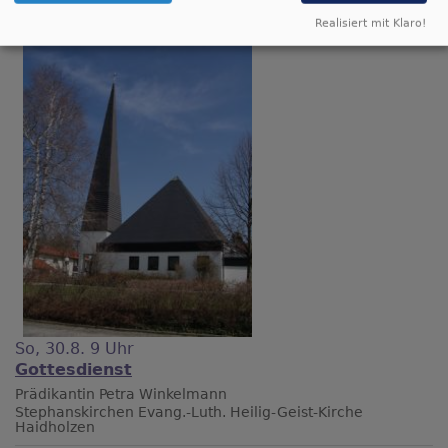
Realisiert mit Klaro!
So, 30.8. 9 Uhr
Gottesdienst
Prädikantin Petra Winkelmann
Stephanskirchen
Evang.-Luth. Heilig-Geist-Kirche
Haidholzen