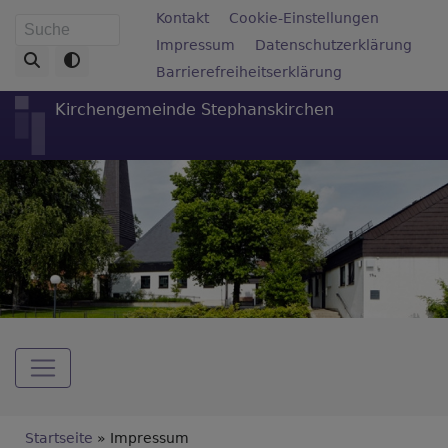
Direkt
Fußbereichsmenü
Kontakt
Cookie-Einstellungen
Suche
zum
Impressum
Datenschutzerklärung
Inhalt
Barrierefreiheitserklärung
Kirchengemeinde Stephanskirchen
Hauptnavigation
Breadcrumb
Startseite
Impressum