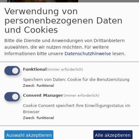
Verwendung von
personenbezogenen Daten
So, 23.8. 10:15 Uhr
und Cookies
Gottesdienst
Dekanin Dagmar Häfner-Becker
Bitte die Dienste und Anwendungen von Drittanbietern
Rosenheim
Erlöserkirche
auswählen, die wir nutzen möchten.
Für weitere
Informationen bitte unsere
Datenschutzhinweise
lesen.
Funktional
(immer erforderlich)
Speichern von Daten: Cookie für die Benutzersitzung
Zweck
:
Funktional
Consent Manager
(immer erforderlich)
Cookie Consent speichert Ihre Einwilligungsstatus im
Mi, 26.8. 19 Uhr
Browser
Ökumenische Abendausklangandacht in
Zweck
:
Funktional
Steinkirchen
Prädikantin Petra Winkelmann
Steinkirchen
Kath. Kirche St. Peter Steinkirchen
Auswahl akzeptieren
Alle akzeptieren