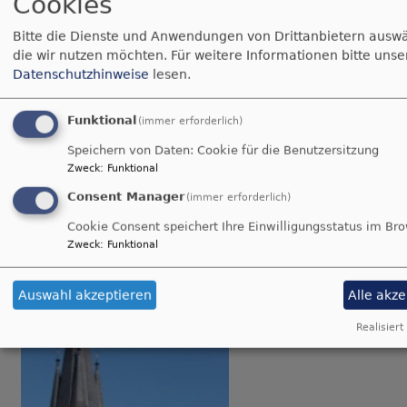
Cookies
Bitte die Dienste und Anwendungen von Drittanbietern ausw
die wir nutzen möchten.
Für weitere Informationen bitte unse
Datenschutzhinweise
lesen.
Funktional
(immer erforderlich)
So, 23.8. 9 Uhr
Speichern von Daten: Cookie für die Benutzersitzung
Gottesdienst
Zweck
:
Funktional
Dekanin Dagmar Häfner-Becker
Consent Manager
(immer erforderlich)
Stephanskirchen
Evang.-Luth. Heilig-Geist-Kirche
Haidholzen
Cookie Consent speichert Ihre Einwilligungsstatus im Br
Zweck
:
Funktional
Auswahl akzeptieren
Alle akz
Realisiert