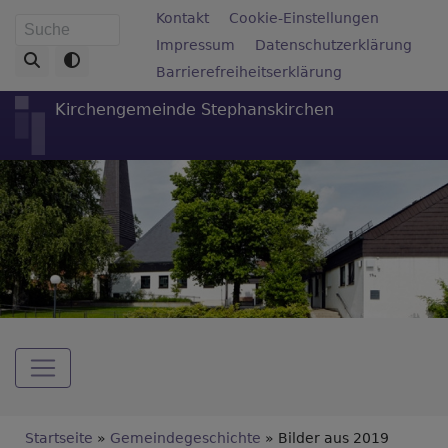
Direkt
Fußbereichsmenü
Kontakt
Cookie-Einstellungen
Suche
zum
Impressum
Datenschutzerklärung
Inhalt
Barrierefreiheitserklärung
Kirchengemeinde Stephanskirchen
Hauptnavigation
Breadcrumb
Startseite
Gemeindegeschichte
Bilder aus 2019